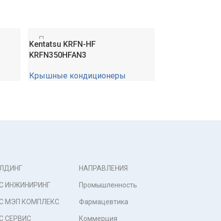
Kentatsu KRFN-HF
Midea MRC MR
KRFN350HFAN3
Крышные кон
Крышные кондиционеры
0,00
₽
0,00
₽
ЛДИНГ
НАПРАВЛЕНИЯ
С ИНЖИНИРИНГ
Промышленность
С МЭП КОМПЛЕКС
Фармацевтика
С СЕРВИС
Коммерция