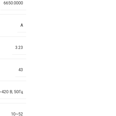
6650.0000
A
3.23
43
~420 В; 50Гц
10~52