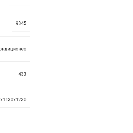
9345
ондиционер
433
5x1130x1230