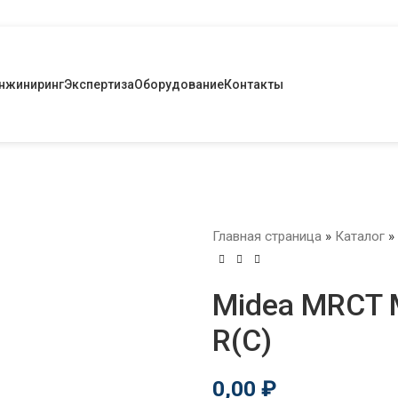
нжиниринг
Экспертиза
Оборудование
Контакты
Главная страница
»
Каталог
»
Midea MRCT
R(C)
0,00
₽