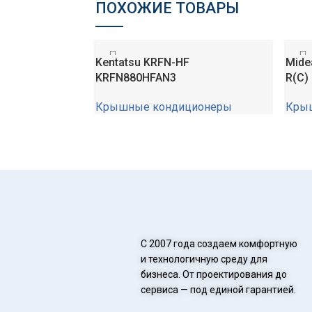
ПОХОЖИЕ ТОВАРЫ
Kentatsu KRFN-HF
Mide
KRFN880HFAN3
R(C)
Крышные кондиционеры
Кры
0,00
₽
0,00
С 2007 года создаем комфортную
и технологичную среду для
бизнеса. От проектирования до
сервиса — под единой гарантией.