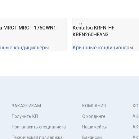
a MRCT MRCT-175CWN1-
Kentatsu KRFN-HF
KRFN260HFAN3
шные кондиционеры
Крышные кондиционеры
₽
0,00
₽
ЗАКАЗЧИКАМ
КОМПАНИЯ
ХО
Получить КП
О холдинге
АК
Пригаласить специалиста
Наши кейсы
АК
Техническая поддержка
Вакансии
АК