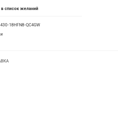
 в список желаний
X430-18HFN8-QC4GW
ки
АВКА