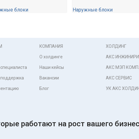
жные блоки
Наружные блоки
00,00
₽
90 990,00
₽
М
КОМПАНИЯ
ХОЛДИНГ
О холдинге
АКС ИНЖИНИРИ
 специалиста
Наши кейсы
АКС МЭП КОМП
 поддержка
Вакансии
АКС СЕРВИС
зентацию
Блог
УК АКС ХОЛДИ
орые работают на рост вашего бизнес