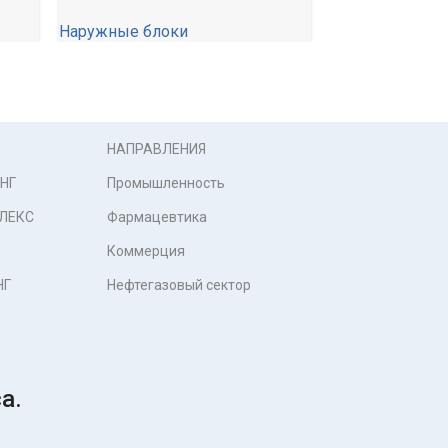
Наружные бло
Наружные блоки
129 180,00
₽
46 100,00
₽
НАПРАВЛЕНИЯ
НГ
Промышленность
ЛЕКС
Фармацевтика
Коммерция
НГ
Нефтегазовый сектор
а.