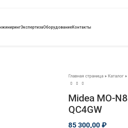
нжиниринг
Экспертиза
Оборудование
Контакты
Главная страница
»
Каталог
»
Midea MO-N8
QC4GW
85 300,00
₽