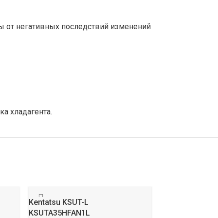
ы от негативных последствий изменений
ка хладагента.
Kentatsu KSUT-L
Daichi DF-AL-
KSUTA35HFAN1L