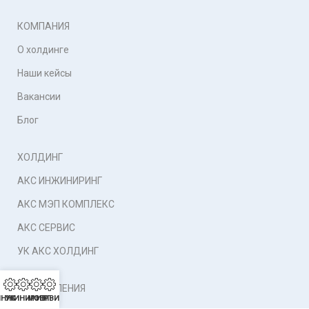
КОМПАНИЯ
О холдинге
Наши кейсы
Вакансии
Блог
ХОЛДИНГ
АКС ИНЖИНИРИНГ
АКС МЭП КОМПЛЕКС
АКС СЕРВИС
УК АКС ХОЛДИНГ
НАПРАВЛЕНИЯ
ИНЖИНИРИНГ
УК
МЭП
СЕРВИС