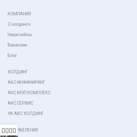
КОМПАНИЯ
О холдинге
Наши кейсы
Вакансии
Блог
ХОЛДИНГ
АКС ИНЖИНИРИНГ
АКС МЭП КОМПЛЕКС
АКС СЕРВИС
УК АКС ХОЛДИНГ
НАПРАВЛЕНИЯ
ЖИНИРИНГ
УК
МЭП
СЕРВИС