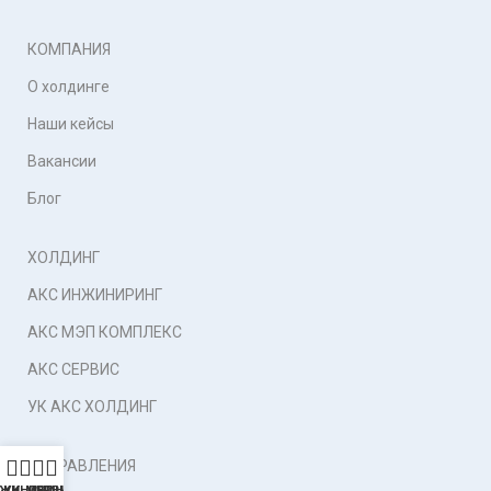
КОМПАНИЯ
О холдинге
Наши кейсы
Вакансии
Блог
ХОЛДИНГ
АКС ИНЖИНИРИНГ
АКС МЭП КОМПЛЕКС
АКС СЕРВИС
УК АКС ХОЛДИНГ
НАПРАВЛЕНИЯ
ЖИНИРИНГ
УК
МЭП
СЕРВИС