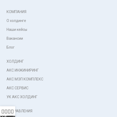
КОМПАНИЯ
О холдинге
Наши кейсы
Вакансии
Блог
ХОЛДИНГ
АКС ИНЖИНИРИНГ
АКС МЭП КОМПЛЕКС
АКС СЕРВИС
УК АКС ХОЛДИНГ
НАПРАВЛЕНИЯ
ЖИНИРИНГ
УК
МЭП
СЕРВИС