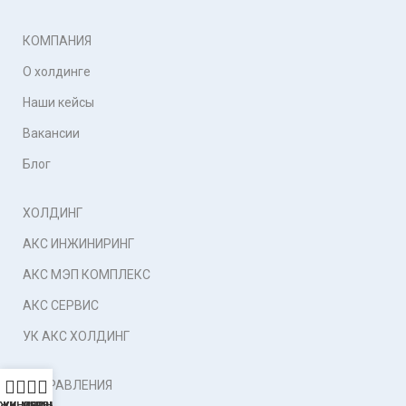
КОМПАНИЯ
О холдинге
Наши кейсы
Вакансии
Блог
ХОЛДИНГ
АКС ИНЖИНИРИНГ
АКС МЭП КОМПЛЕКС
АКС СЕРВИС
УК АКС ХОЛДИНГ
НАПРАВЛЕНИЯ
ЖИНИРИНГ
УК
МЭП
СЕРВИС