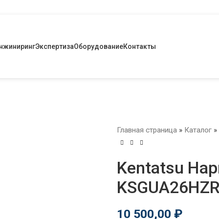
нжиниринг
Экспертиза
Оборудование
Контакты
Главная страница
»
Каталог
»
Kentatsu Нари
KSGUA26HZ
10 500,00
₽