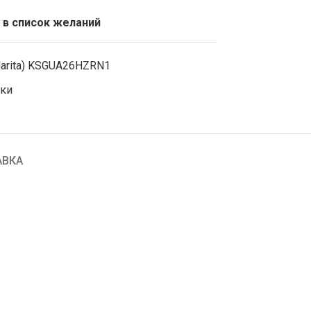
 в список желаний
Narita) KSGUA26HZRN1
оки
АВКА