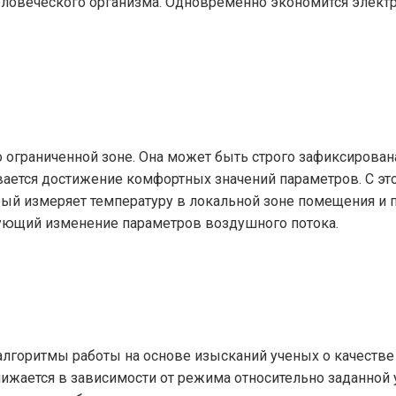
ловеческого организма. Одновременно экономится электр
о ограниченной зоне. Она может быть строго зафиксирован
ается достижение комфортных значений параметров. С это
ый измеряет температуру в локальной зоне помещения и 
рующий изменение параметров воздушного потока.
лгоритмы работы на основе изысканий ученых о качестве 
жается в зависимости от режима относительно заданной у