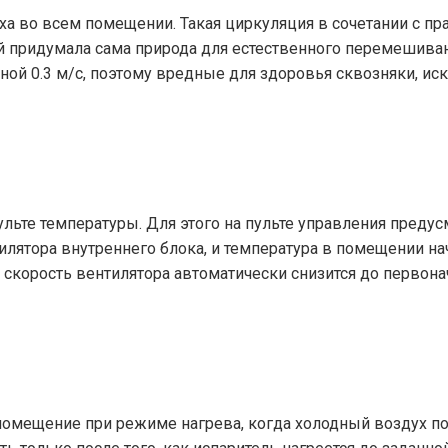
а во всем помещении. Такая циркуляция в сочетании с пр
й придумала сама природа для естественного перемешива
ной 0.3 м/с, поэтому вредные для здоровья сквозняки, ис
льте температуры. Для этого на пульте управления предус
илятора внутреннего блока, и температура в помещении н
т скорость вентилятора автоматически снизится до первона
помещение при режиме нагрева, когда холодный воздух п