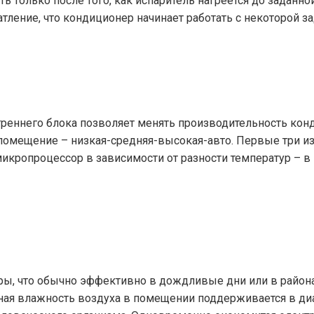
ь только после того, как испаритель нагреется до заданно
тление, что кондиционер начинает работать с некоторой з
треннего блока позволяет менять производительность ко
помещение – низкая-средняя-высокая-авто. Первые три и
 микропроцессор в зависимости от разности температур – 
ры, что обычно эффективно в дождливые дни или в район
ая влажность воздуха в помещении поддерживается в диап