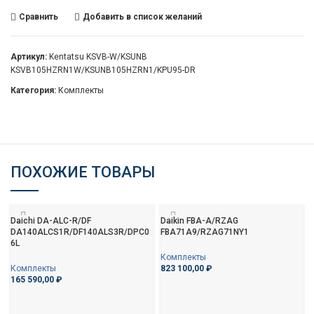
Сравнить
Добавить в список желаний
Артикул:
Kentatsu KSVB-W/KSUNB
KSVB105HZRN1W/KSUNB105HZRN1/KPU95-DR
Категория:
Комплекты
ПОХОЖИЕ ТОВАРЫ
Daichi DA-ALC-R/DF
Daikin FBA-A/RZAG
DA140ALCS1R/DF140ALS3R/DPC0
FBA71A9/RZAG71NY1
6L
Комплекты
Комплекты
823 100,00
₽
165 590,00
₽