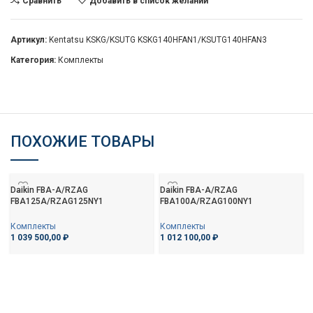
Сравнить
Добавить в список желаний
Артикул:
Kentatsu KSKG/KSUTG KSKG140HFAN1/KSUTG140HFAN3
Категория:
Комплекты
ПОХОЖИЕ ТОВАРЫ
Daikin FBA-A/RZAG
Daikin FBA-A/RZAG
FBA125A/RZAG125NY1
FBA100A/RZAG100NY1
Комплекты
Комплекты
1 039 500,00
₽
1 012 100,00
₽