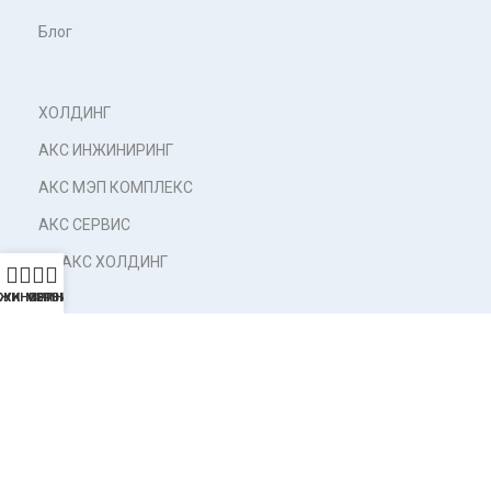
Блог
ХОЛДИНГ
АКС ИНЖИНИРИНГ
АКС МЭП КОМПЛЕКС
АКС СЕРВИС
УК АКС ХОЛДИНГ
ЖИНИРИНГ
УК
МЭП
СЕРВИС
НАПРАВЛЕНИЯ
Промышленность
Фармацевтика
Коммерция