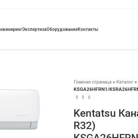
нжиниринг
Экспертиза
Оборудование
Контакты
Главная страница
»
Каталог
»
KSGA26HFRN1/KSRA26HFRN
Kentatsu Кан
R32)
KSGA26HFRN