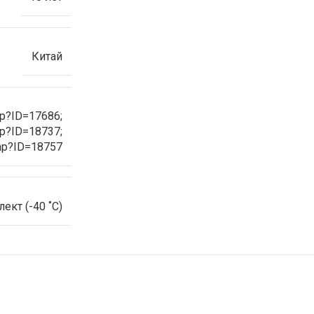
Китай
hp?ID=17686;
hp?ID=18737;
php?ID=18757
кт (-40 ˚С)