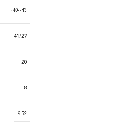
-40~43
41/27
20
8
9.52