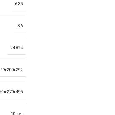
6.35
8.6
24.814
729х200х292
70)х270х495
10 лет