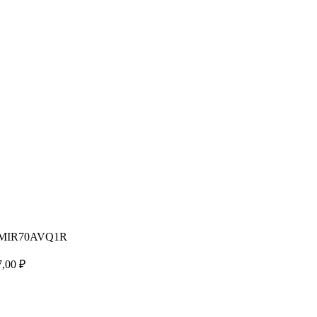
2) MIR70AVQ1R
7,00
₽