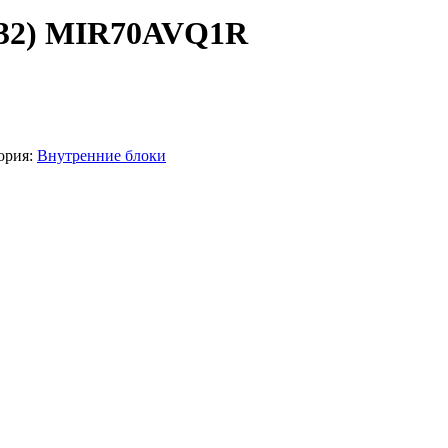
 R32) MIR70AVQ1R
ория:
Внутренние блоки