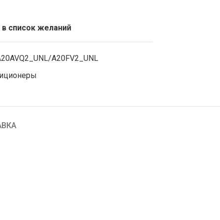
 в список желаний
nl A20AVQ2_UNL/A20FV2_UNL
диционеры
АВКА