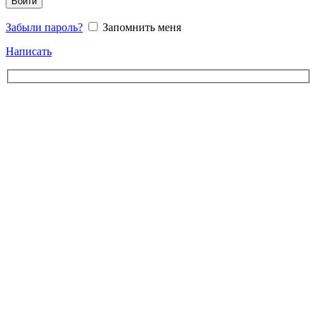
Войти
Забыли пароль?
Запомнить меня
Написать
Свяжитесь с нами
Выберите тип обращения, и мы направим ваш запрос профильному
специалисту
Запрос инженерного решения
Опишите задачу — предложим оптимальное решение и сроки
реализации
Сотрудничество с CSA Holding
Рассмотрим варианты партнерства и совместных проектов
Карьера в CSA Holding