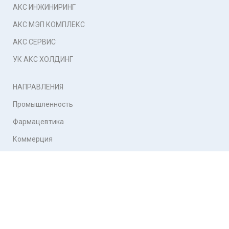
АКС ИНЖИНИРИНГ
АКС МЭП КОМПЛЕКС
АКС СЕРВИС
УК АКС ХОЛДИНГ
НАПРАВЛЕНИЯ
Промышленность
Фармацевтика
Коммерция
Нефтегазовый сектор
Инженерные системы, которые
работают на рост вашего бизнеса.
© CSA HOLDING 2026. Все права защищены |
Политика