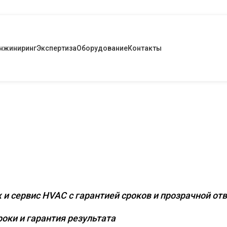
нжиниринг
Экспертиза
Оборудование
Контакты
 инженерное оснаще
х и промышленных о
 и сервис HVAC с гарантией сроков и прозрачной от
оки и гарантия результата