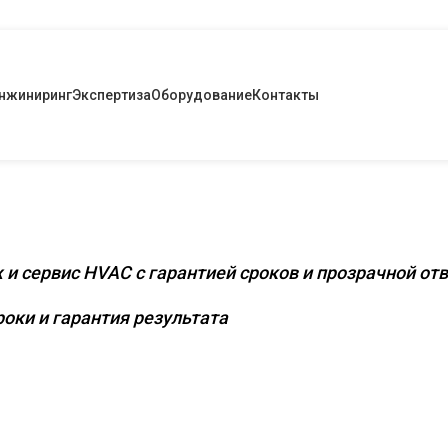
нжиниринг
Экспертиза
Оборудование
Контакты
снащение коммерческих и промышленных
 и сервис HVAC с гарантией сроков и прозрачной от
оки и гарантия результата