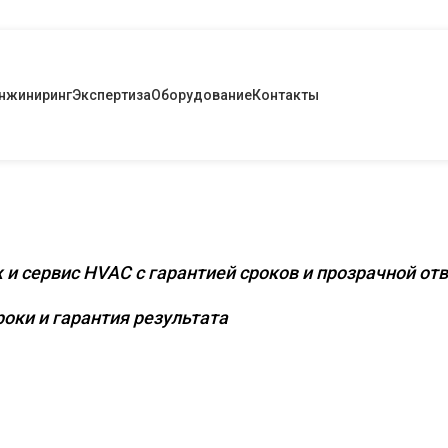
нжиниринг
Экспертиза
Оборудование
Контакты
снащение коммерческих и промышленных
 и сервис HVAC с гарантией сроков и прозрачной от
оки и гарантия результата