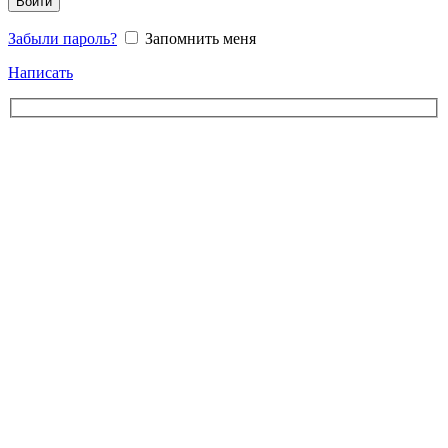
Войти
Забыли пароль?
Запомнить меня
Написать
Свяжитесь с нами
Выберите тип обращения, и мы направим ваш запрос профильному
специалисту
Запрос инженерного решения
Опишите задачу — предложим оптимальное решение и сроки
реализации
Сотрудничество с CSA Holding
Рассмотрим варианты партнерства и совместных проектов
Карьера в CSA Holding