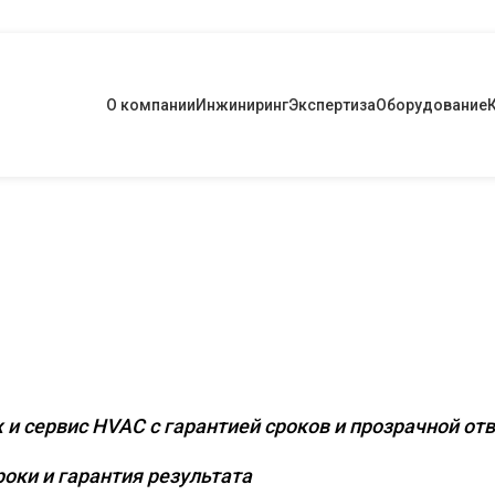
О компании
Инжиниринг
Экспертиза
Оборудование
 инженерное оснаще
х и промышленных о
 и сервис HVAC с гарантией сроков и прозрачной от
оки и гарантия результата