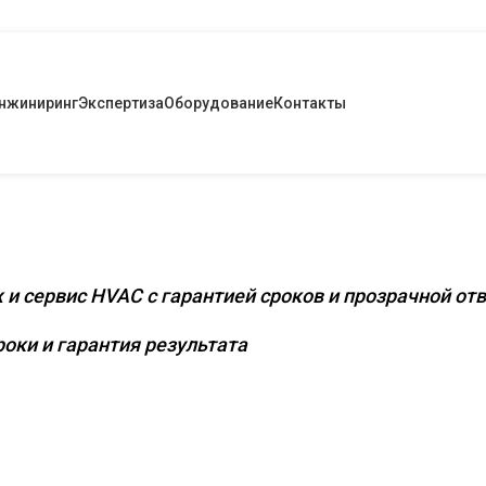
нжиниринг
Экспертиза
Оборудование
Контакты
снащение коммерческих и промышленных
 и сервис HVAC с гарантией сроков и прозрачной от
оки и гарантия результата