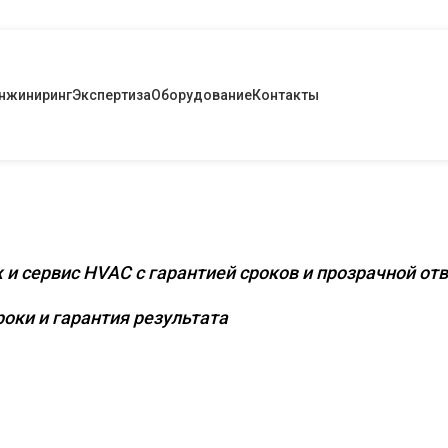
нжиниринг
Экспертиза
Оборудование
Контакты
снащение коммерческих и промышленных
 и сервис HVAC с гарантией сроков и прозрачной от
оки и гарантия результата