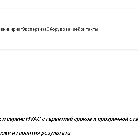
нжиниринг
Экспертиза
Оборудование
Контакты
 инженерное оснаще
х и промышленных о
 и сервис HVAC с гарантией сроков и прозрачной от
оки и гарантия результата