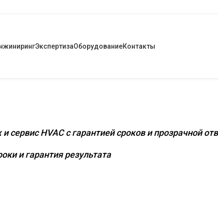
нжиниринг
Экспертиза
Оборудование
Контакты
снащение коммерческих и промышленных
 и сервис HVAC с гарантией сроков и прозрачной от
оки и гарантия результата